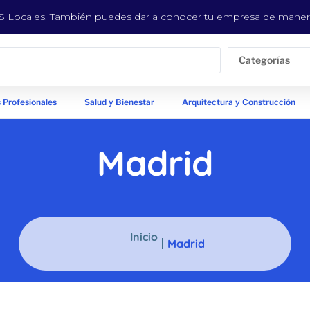
EYS Locales. También puedes dar a conocer tu empresa de manera
Categorías
 Profesionales
Salud y Bienestar
Arquitectura y Construcción
Madrid
Inicio
Madrid