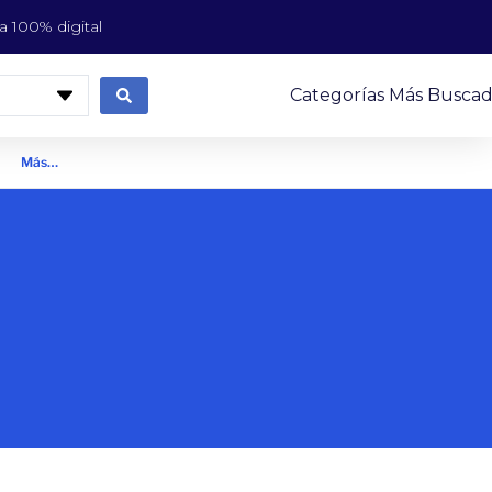
 100% digital
Categorías Más Buscad
Más…