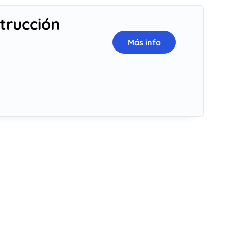
trucción
Más info