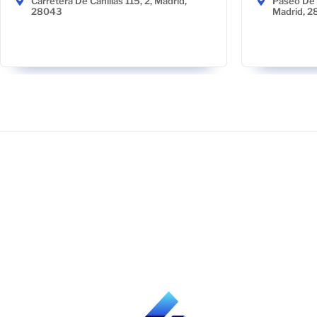
Carretera De Canillas 115, 2, Madrid,
Paseo De 
28043
Madrid, 