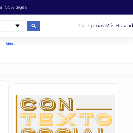
 100% digital
Categorías Más Buscad
Más…