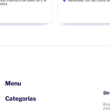
San Francisco De Sales 16 2ºA,
MENDIBIL 38, 4B, Leioa, 
28003
Menu
Dir
Categorías
Encu
EYS