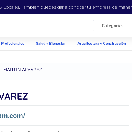
EYS Locales. También puedes dar a conocer tu empresa de manera
Categorías
 Profesionales
Salud y Bienestar
Arquitectura y Construcción
L MARTIN ALVAREZ
LVAREZ
bm.com/