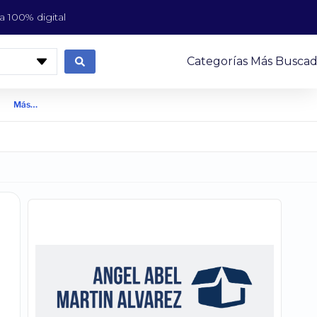
 100% digital
Categorías Más Buscad
Más…