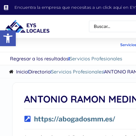
Encuentra la empresa que necesitas a un click aquí en 
Abrir barra de herramientas
Servicios
Regresar a los resultados
Servicios Profesionales
Inicio
Directorio
Servicios Profesionales
ANTONIO RA
ANTONIO RAMON MEDI
https://abogadosmm.es/