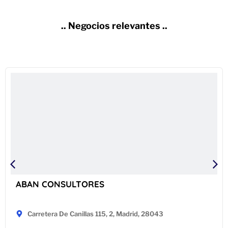
.. Negocios relevantes ..
N CONSULTORES
JAV
rretera De Canillas 115, 2, Madrid, 28043
Pa