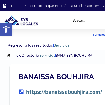
Encuentra la empresa que necesitas a un click aquí en 
Abrir barra de herramientas
Servicios
Regresar a los resultados
Servicios
Inicio
Directorio
Servicios
BANAISSA BOUHJIRA
BANAISSA BOUHJIRA
https://banaissabouhjira.com/