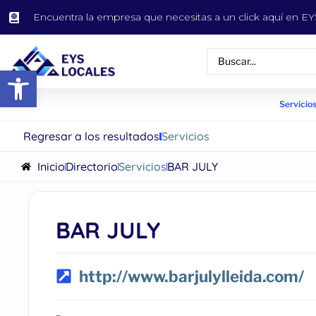
Encuentra la empresa que necesitas a un click aquí en 
Abrir barra de herramientas
Servicios
Regresar a los resultados
Servicios
Inicio
Directorio
Servicios
BAR JULY
BAR JULY
http://www.barjulylleida.com/