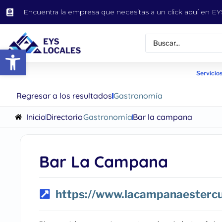
Encuentra la empresa que necesitas a un click aquí en 
Abrir barra de herramientas
Servicios
Regresar a los resultados
Gastronomía
Inicio
Directorio
Gastronomía
Bar la campana
Bar La Campana
https://www.lacampanaestercu