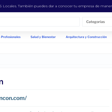
EYS Locales. También puedes dar a conocer tu empresa de manera
Categorías
 Profesionales
Salud y Bienestar
Arquitectura y Construcción
n
ancon.com/