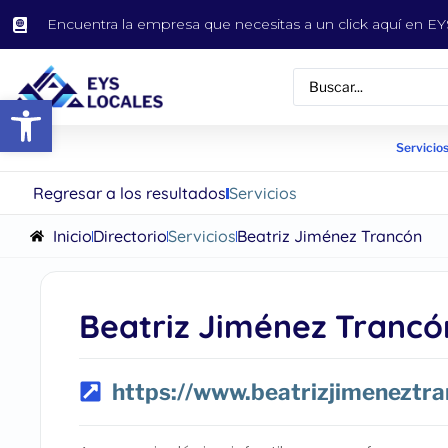
Encuentra la empresa que necesitas a un click aquí en 
Abrir barra de herramientas
Servicios
Regresar a los resultados
Servicios
Inicio
Directorio
Servicios
Beatriz Jiménez Trancón
Beatriz Jiménez Trancó
https://www.beatrizjimeneztr