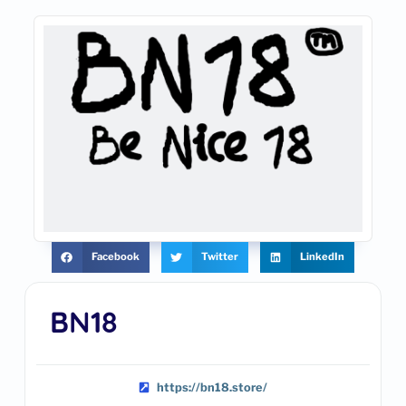
Facebook
Twitter
LinkedIn
BN18
https://bn18.store/