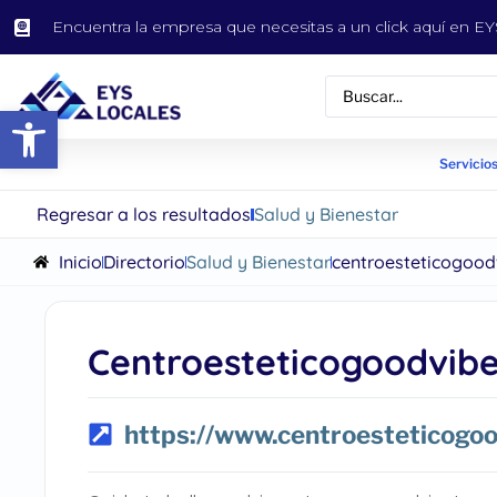
Encuentra la empresa que necesitas a un click aquí en 
Abrir barra de herramientas
Servicios
Regresar a los resultados
Salud y Bienestar
Inicio
Directorio
Salud y Bienestar
centroesteticogood
Centroesteticogoodvib
https://www.centroesteticogo