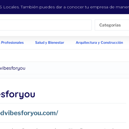
EYS Locales. También puedes dar a conocer tu empresa de manera
Categorías
 Profesionales
Salud y Bienestar
Arquitectura y Construcción
vibesforyou
esforyou
odvibesforyou.com/