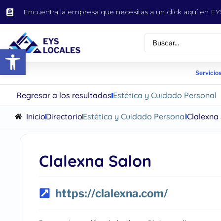
Encuentra la empresa que necesitas a un click aquí en 
Abrir barra de herramientas
Servicios
Regresar a los resultados
Estética y Cuidado Personal
Inicio
Directorio
Estética y Cuidado Personal
Clalexna
Clalexna Salon
https://clalexna.com/