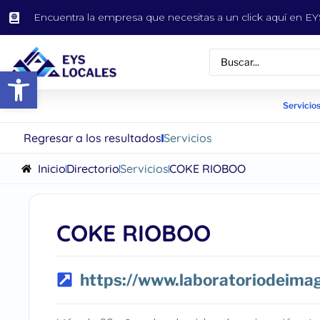
Encuentra la empresa que necesitas a un click aquí en 
Abrir barra de herramientas
Servicios
Regresar a los resultados
Servicios
Inicio
Directorio
Servicios
COKE RIOBOO
COKE RIOBOO
https://www.laboratoriodeim