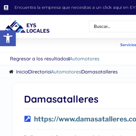
Encuentra la empresa que necesitas a un click aquí en 
Abrir barra de herramientas
Servicios
Regresar a los resultados
Automotores
Inicio
Directorio
Automotores
Damasatalleres
Damasatalleres
https://www.damasatalleres.c