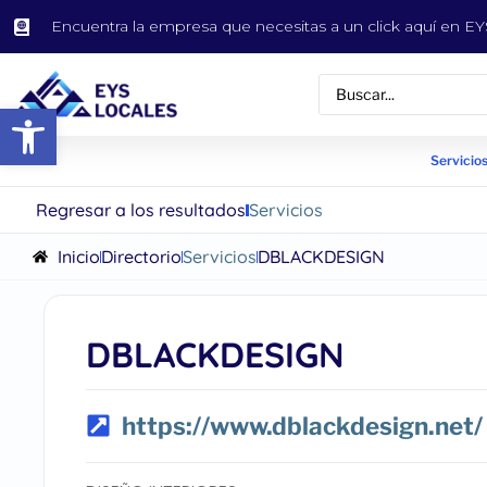
Encuentra la empresa que necesitas a un click aquí en 
Abrir barra de herramientas
Servicios
Regresar a los resultados
Servicios
Inicio
Directorio
Servicios
DBLACKDESIGN
DBLACKDESIGN
https://www.dblackdesign.net/