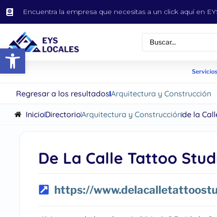
Encuentra la empresa que necesitas a un click aquí en 
Abrir barra de herramientas
Servicios
Regresar a los resultados
Arquitectura y Construcción
Inicio
Directorio
Arquitectura y Construcción
de la Cal
De La Calle Tattoo Stud
https://www.delacalletattoost