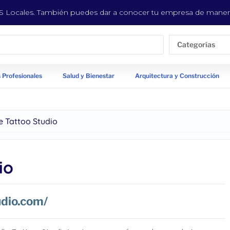
EYS Locales. También puedes dar a conocer tu empresa de manera
Categorías
 Profesionales
Salud y Bienestar
Arquitectura y Construcción
le Tattoo Studio
io
udio.com/