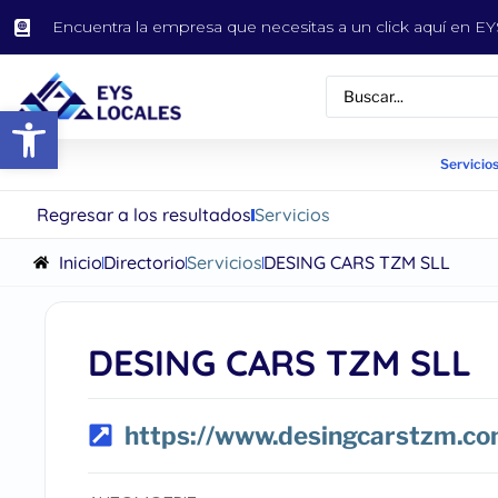
Encuentra la empresa que necesitas a un click aquí en 
Abrir barra de herramientas
Servicios
Regresar a los resultados
Servicios
Inicio
Directorio
Servicios
DESING CARS TZM SLL
DESING CARS TZM SLL
https://www.desingcarstzm.co