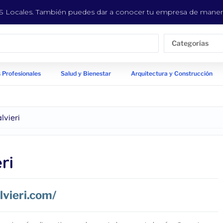
EYS Locales. También puedes dar a conocer tu empresa de manera
Categorías
 Profesionales
Salud y Bienestar
Arquitectura y Construcción
lvieri
ri
vieri.com/