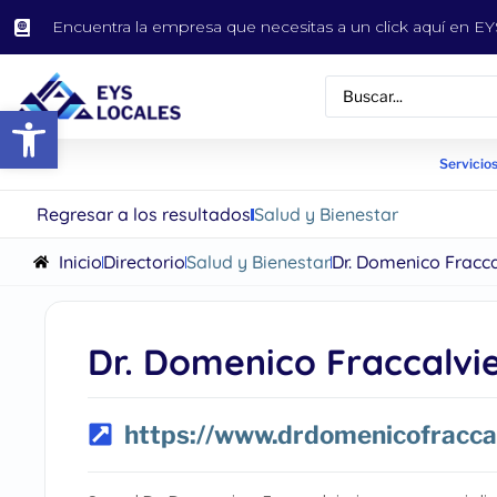
Encuentra la empresa que necesitas a un click aquí en 
Abrir barra de herramientas
Servicios
Regresar a los resultados
Salud y Bienestar
Inicio
Directorio
Salud y Bienestar
Dr. Domenico Fracca
Dr. Domenico Fraccalvie
https://www.drdomenicofraccal