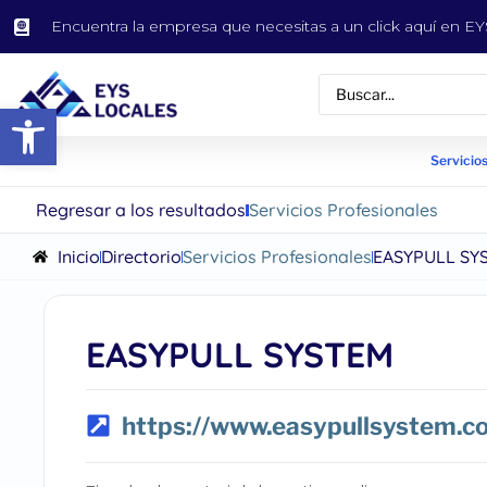
Encuentra la empresa que necesitas a un click aquí en 
Abrir barra de herramientas
Servicios
Regresar a los resultados
Servicios Profesionales
Inicio
Directorio
Servicios Profesionales
EASYPULL SY
EASYPULL SYSTEM
https://www.easypullsystem.c