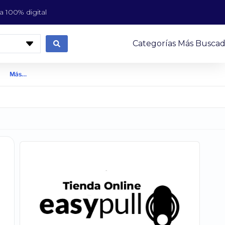
 100% digital
Categorías Más Buscad
Más…