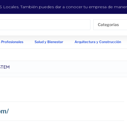
EYS Locales. También puedes dar a conocer tu empresa de manera
Categorías
 Profesionales
Salud y Bienestar
Arquitectura y Construcción
STEM
om/