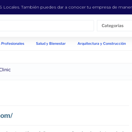
EYS Locales. También puedes dar a conocer tu empresa de manera
Categorías
 Profesionales
Salud y Bienestar
Arquitectura y Construcción
linic
com/