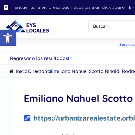
Encuentra la empresa que necesitas a un click aquí en 
Abrir barra de herramientas
Servicios
Regresar a los resultados
Inicio
Directorio
Emiliano Nahuel Scotto Rinaldi Rodr
Emiliano Nahuel Scotto
https://urbanizarealestate.orbi