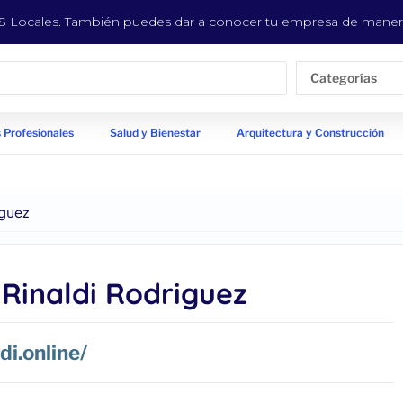
EYS Locales. También puedes dar a conocer tu empresa de manera
Categorías
 Profesionales
Salud y Bienestar
Arquitectura y Construcción
iguez
 Rinaldi Rodriguez
di.online/