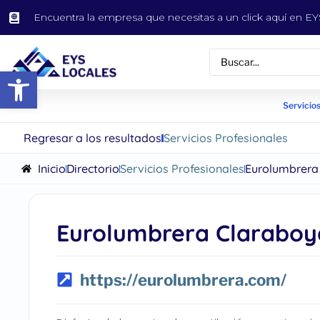
Encuentra la empresa que necesitas a un click aquí en 
Abrir barra de herramientas
Servicios
Regresar a los resultados
Servicios Profesionales
Inicio
Directorio
Servicios Profesionales
Eurolumbrera 
Eurolumbrera Claraboy
https://eurolumbrera.com/