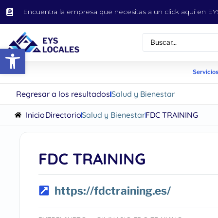
Encuentra la empresa que necesitas a un click aquí en 
Abrir barra de herramientas
Servicios
Regresar a los resultados
Salud y Bienestar
Inicio
Directorio
Salud y Bienestar
FDC TRAINING
FDC TRAINING
https://fdctraining.es/