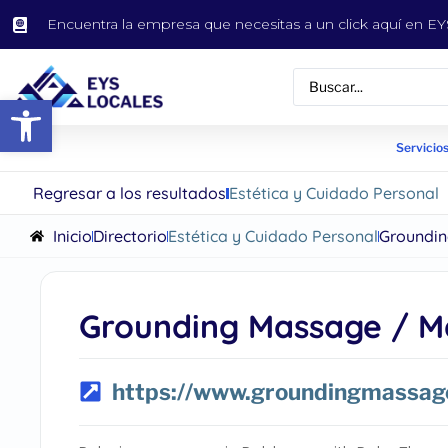
Encuentra la empresa que necesitas a un click aquí en 
Abrir barra de herramientas
Servicios
Regresar a los resultados
Estética y Cuidado Personal
Inicio
Directorio
Estética y Cuidado Personal
Groundin
Grounding Massage / M
https://www.groundingmassag