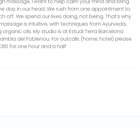
ugh massage, I want to help calm your mind and bring
he day in our head. We rush from one appointment to
ch off. We spend our lives doing, not being. That’s why
 massage is intuitive, with techniques from Ayurveda,
organic oils. My studio is at Estudi Terra Barcelona
e Rambla del Poblenou. For outcalls (home, hotel) please
80 for one hour and a half