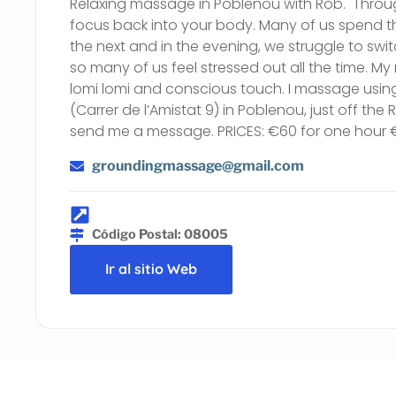
Relaxing massage in Poblenou with Rob. ️‍ Thro
focus back into your body. Many of us spend t
the next and in the evening, we struggle to swit
so many of us feel stressed out all the time. My
lomi lomi and conscious touch. I massage using 
(Carrer de l’Amistat 9) in Poblenou, just off th
send me a message. PRICES: €60 for one hour €
groundingmassage@gmail.com
Código Postal: 08005
Ir al sitio Web