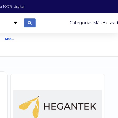
 100% digital
Categorías Más Buscad
Más…