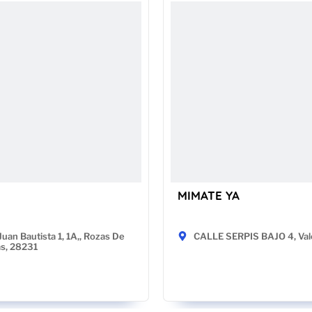
MIMATE YA
Juan Bautista 1, 1A,, Rozas De
CALLE SERPIS BAJO 4, Val
as, 28231