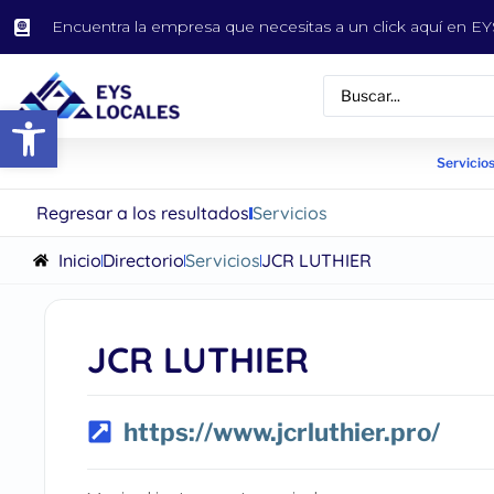
Encuentra la empresa que necesitas a un click aquí en 
Abrir barra de herramientas
Servicios
Regresar a los resultados
Servicios
Inicio
Directorio
Servicios
JCR LUTHIER
JCR LUTHIER
https://www.jcrluthier.pro/