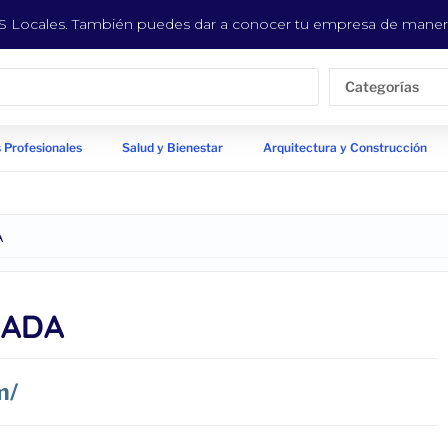
EYS Locales. También puedes dar a conocer tu empresa de manera
Categorías
 Profesionales
Salud y Bienestar
Arquitectura y Construcción
A
ZADA
m/