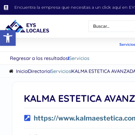
Encuentra la empresa que necesitas a un click aquí en 
Abrir barra de herramientas
Servicios
Regresar a los resultados
Servicios
Inicio
Directorio
Servicios
KALMA ESTETICA AVANZAD
KALMA ESTETICA AVAN
https://www.kalmaestetica.co