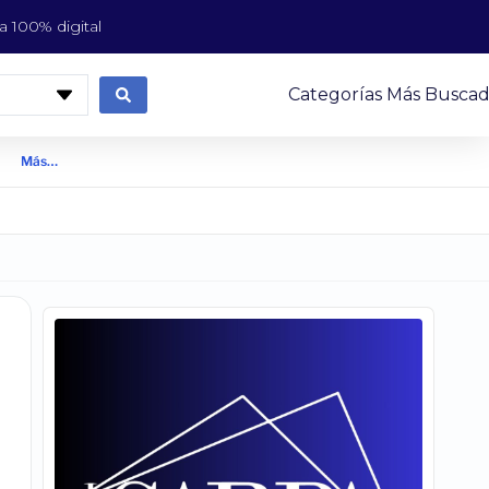
 100% digital
Categorías Más Buscad
Más…