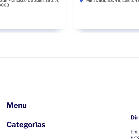
San Francisco De Sales 16 2ºA,
MENDIBIL 38, 4B, Leioa, 
28003
Menu
Dir
Categorías
Encu
EYS