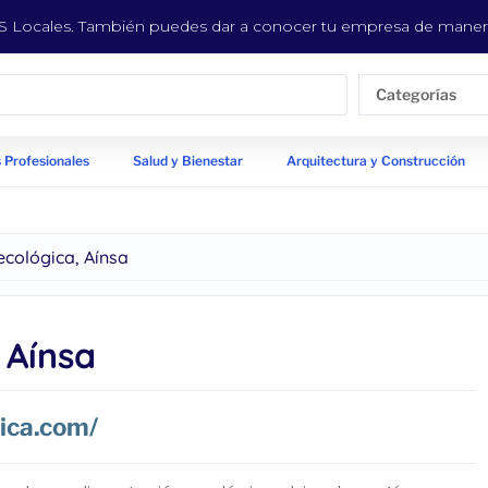
EYS Locales. También puedes dar a conocer tu empresa de manera
Categorías
 Profesionales
Salud y Bienestar
Arquitectura y Construcción
cológica, Aínsa
 Aínsa
ica.com/