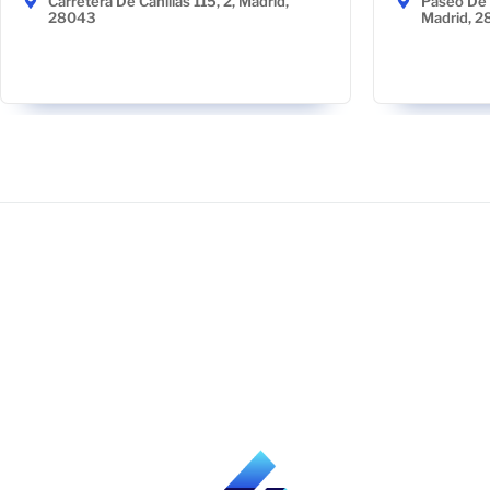
Carretera De Canillas 115, 2, Madrid,
Paseo De 
28043
Madrid, 