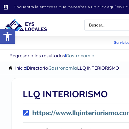
Encuentra la empresa que necesitas a un click aquí en 
Abrir barra de herramientas
Servicios
Regresar a los resultados
Gastronomía
Inicio
Directorio
Gastronomía
LLQ INTERIORISMO
LLQ INTERIORISMO
https://www.llqinteriorismo.co