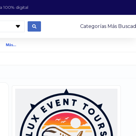
 100% digital
Categorías Más Buscad
Más…