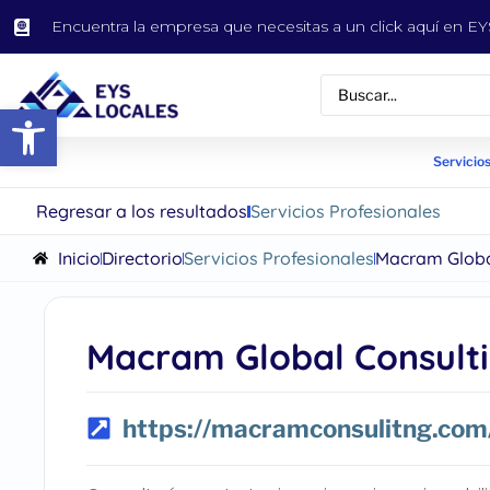
Encuentra la empresa que necesitas a un click aquí en 
Abrir barra de herramientas
Servicios
Regresar a los resultados
Servicios Profesionales
Inicio
Directorio
Servicios Profesionales
Macram Globa
Macram Global Consult
https://macramconsulitng.com