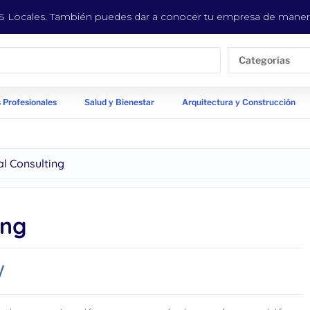
EYS Locales. También puedes dar a conocer tu empresa de manera
Categorías
 Profesionales
Salud y Bienestar
Arquitectura y Construcción
l Consulting
ing
/