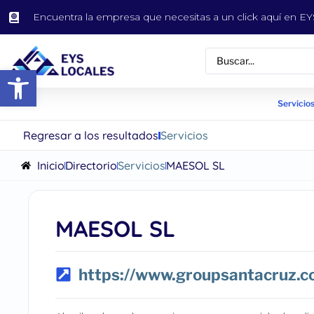
Encuentra la empresa que necesitas a un click aquí en 
Abrir barra de herramientas
Servicios
Regresar a los resultados
Servicios
Inicio
Directorio
Servicios
MAESOL SL
MAESOL SL
https://www.groupsantacruz.c