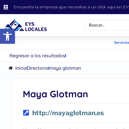
Encuentra la empresa que necesitas a un click aquí en 
Abrir barra de herramientas
Servicios
Regresar a los resultados
Inicio
Directorio
maya glotman
Maya Glotman
http://mayaglotman.es