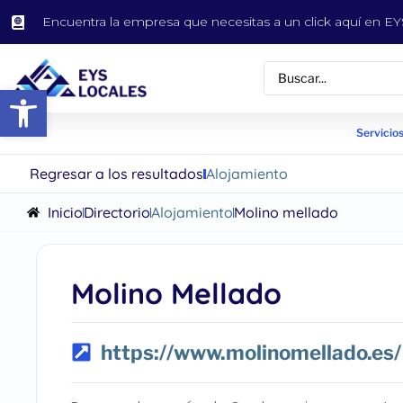
Encuentra la empresa que necesitas a un click aquí en 
Abrir barra de herramientas
Servicios
Regresar a los resultados
Alojamiento
Inicio
Directorio
Alojamiento
Molino mellado
Molino Mellado
https://www.molinomellado.es/