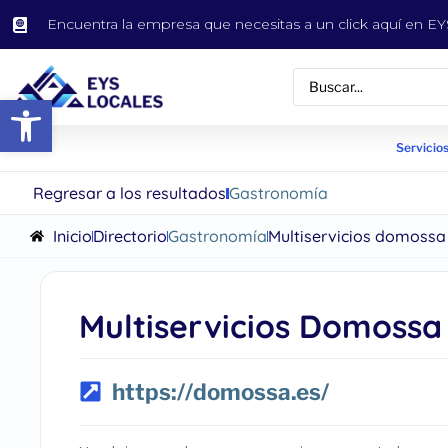
Encuentra la empresa que necesitas a un click aquí en 
Abrir barra de herramientas
Servicios
Regresar a los resultados
Gastronomía
Inicio
Directorio
Gastronomía
Multiservicios domossa
Multiservicios Domossa
https://domossa.es/