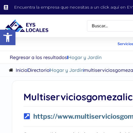
Encuentra la empresa que necesitas a un click aquí en 
Abrir barra de herramientas
Servicios
Regresar a los resultados
Hogar y Jardín
Inicio
Directorio
Hogar y Jardín
multiserviciosgomeza
Multiserviciosgomezali
https://www.multiserviciosgom