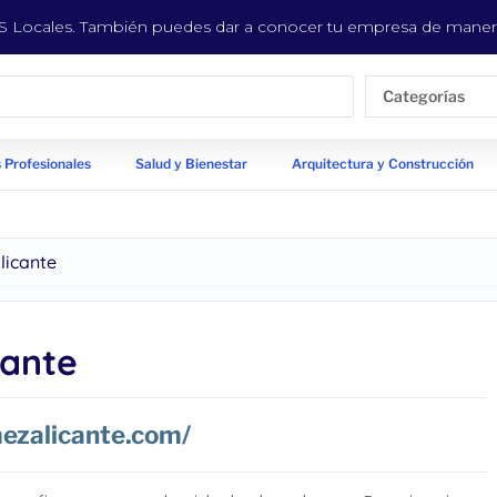
EYS Locales. También puedes dar a conocer tu empresa de manera
Categorías
 Profesionales
Salud y Bienestar
Arquitectura y Construcción
licante
cante
ezalicante.com/