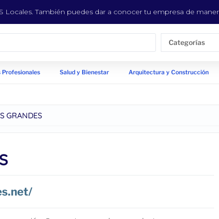
EYS Locales. También puedes dar a conocer tu empresa de manera
Categorías
 Profesionales
Salud y Bienestar
Arquitectura y Construcción
S GRANDES
S
s.net/