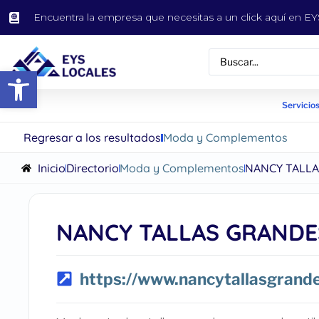
Encuentra la empresa que necesitas a un click aquí en 
Abrir barra de herramientas
Servicios
Regresar a los resultados
Moda y Complementos
Inicio
Directorio
Moda y Complementos
NANCY TALLA
NANCY TALLAS GRANDE
https://www.nancytallasgrande