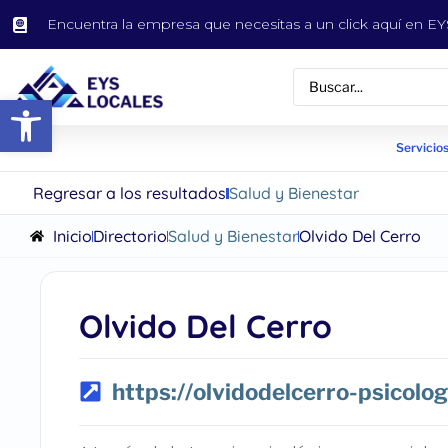
Encuentra la empresa que necesitas a un click aquí en 
Abrir barra de herramientas
Servicios
Regresar a los resultados
Salud y Bienestar
Inicio
Directorio
Salud y Bienestar
Olvido Del Cerro
Olvido Del Cerro
https://olvidodelcerro-psicolog