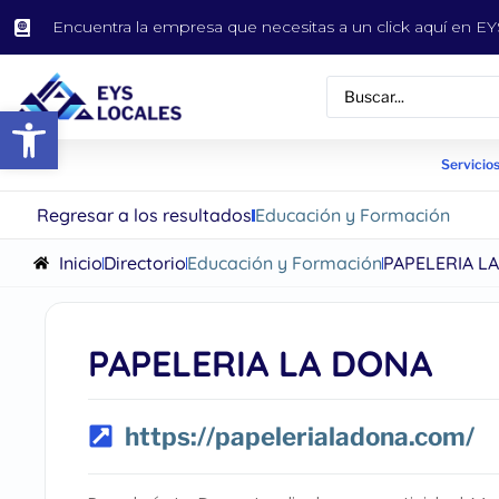
Encuentra la empresa que necesitas a un click aquí en 
Abrir barra de herramientas
Servicios
Regresar a los resultados
Educación y Formación
Inicio
Directorio
Educación y Formación
PAPELERIA L
PAPELERIA LA DONA
https://papelerialadona.com/