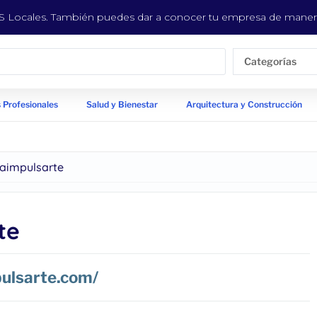
EYS Locales. También puedes dar a conocer tu empresa de manera
Categorías
 Profesionales
Salud y Bienestar
Arquitectura y Construcción
raimpulsarte
te
pulsarte.com/