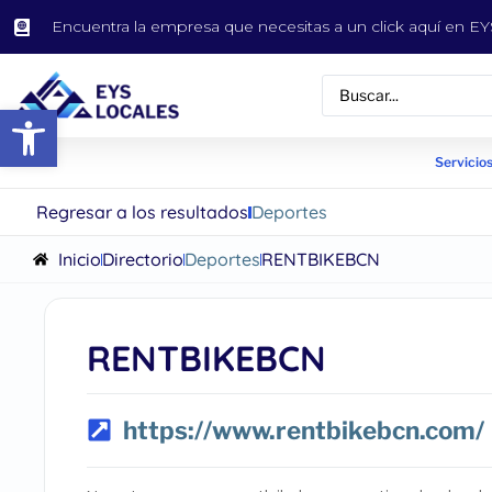
Encuentra la empresa que necesitas a un click aquí en 
Abrir barra de herramientas
Servicios
Regresar a los resultados
Deportes
Inicio
Directorio
Deportes
RENTBIKEBCN
RENTBIKEBCN
https://www.rentbikebcn.com/