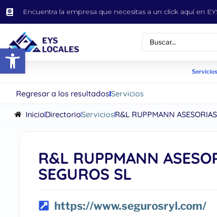
Encuentra la empresa que necesitas a un click aquí en 
Abrir barra de herramientas
Servicios
Regresar a los resultados
Servicios
Inicio
Directorio
Servicios
R&L RUPPMANN ASESORIAS 
R&L RUPPMANN ASESORI
SEGUROS SL
https://www.segurosryl.com/