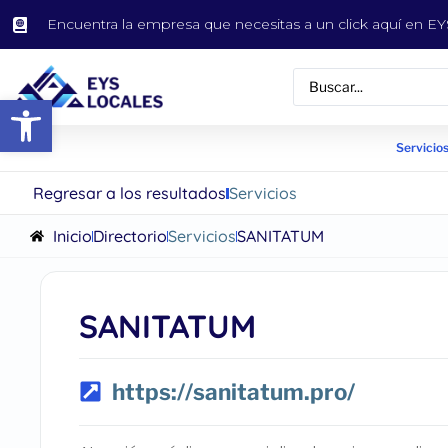
Encuentra la empresa que necesitas a un click aquí en 
Abrir barra de herramientas
Servicios
Regresar a los resultados
Servicios
Inicio
Directorio
Servicios
SANITATUM
SANITATUM
https://sanitatum.pro/