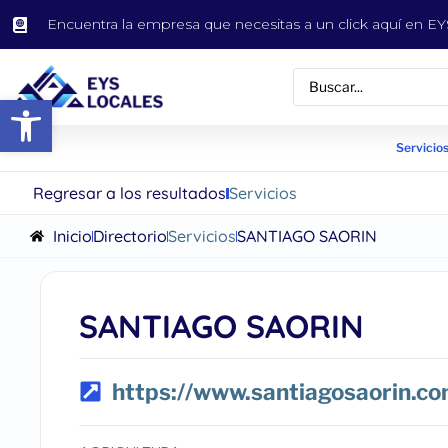
Encuentra la empresa que necesitas a un click aquí en 
Abrir barra de herramientas
Servicios
Regresar a los resultados
Servicios
Inicio
Directorio
Servicios
SANTIAGO SAORIN
SANTIAGO SAORIN
https://www.santiagosaorin.co