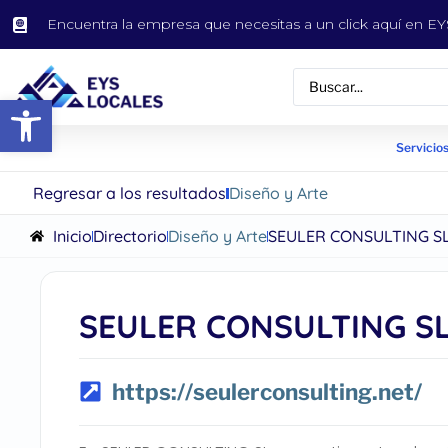
Encuentra la empresa que necesitas a un click aquí en 
Abrir barra de herramientas
Servicios
Regresar a los resultados
Diseño y Arte
Inicio
Directorio
Diseño y Arte
SEULER CONSULTING S
SEULER CONSULTING S
https://seulerconsulting.net/