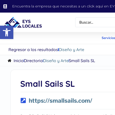
Encuentra la empresa que necesitas a un click aquí en 
Abrir barra de herramientas
Servicios
Regresar a los resultados
Diseño y Arte
Inicio
Directorio
Diseño y Arte
Small Sails SL
Small Sails SL
https://smallsails.com/