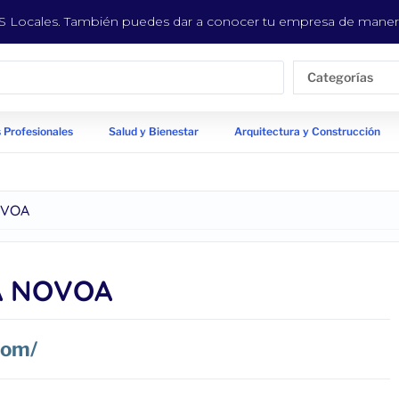
EYS Locales. También puedes dar a conocer tu empresa de manera
Categorías
 Profesionales
Salud y Bienestar
Arquitectura y Construcción
OVOA
A NOVOA
com/