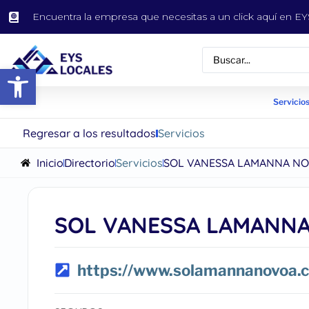
Encuentra la empresa que necesitas a un click aquí en 
Abrir barra de herramientas
Servicios
Regresar a los resultados
Servicios
Inicio
Directorio
Servicios
SOL VANESSA LAMANNA N
SOL VANESSA LAMANN
https://www.solamannanovoa.