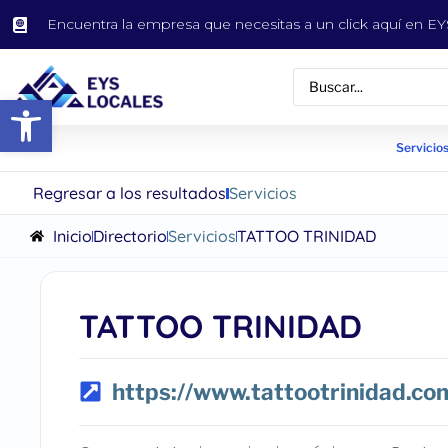
Encuentra la empresa que necesitas a un click aquí en 
Abrir barra de herramientas
Servicios
Regresar a los resultados
Servicios
Inicio
Directorio
Servicios
TATTOO TRINIDAD
TATTOO TRINIDAD
https://www.tattootrinidad.co