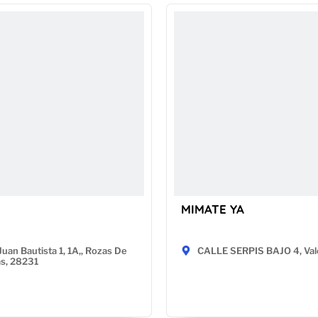
MIMATE YA
Juan Bautista 1, 1A,, Rozas De
CALLE SERPIS BAJO 4, Val
as, 28231